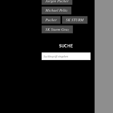
Jürgen Pucher
Michael Pelitz
Pucher
SK STURM
SK Sturm Graz
SUCHE