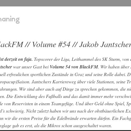
naning
lackFM // Volume #54 // Jakob Jantsche
ist derzeit on faja.
Topscorer der Liga, Leithammel des SK Sturm, von d
tscher
war unser Gast bei
Volume 54 von BlackFM
. Wir haben über 
uell erfreulichen sportlichen Zustände in Graz und seine Rolle dabei. 
ropacup)Saison. Jantschers Karriereweg über viele Stationen, seine Tra
ahrungen. Wir sind aber auch auf Dinge zu sprechen gekommen, die ni
gen. Die Entwicklung des Fußballs und das damit immer mehr verschw
le von Reservisten in einem Teamgefüge. Und über Geld ohne Spiel, Sp
d’s schwierig. Nicht zuletzt haben wir uns nach der obstbäuerlichen E
n wir die ersten Preise für die Edelbrände erwarten dürfen. Ein Fach
glage gab es erst, als die Mikros schon ausgeschaltet waren.