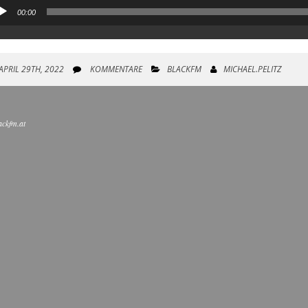
00:00
io-
yer
APRIL 29TH, 2022
KOMMENTARE
BLACKFM
MICHAEL.PELITZ
ackfm.at