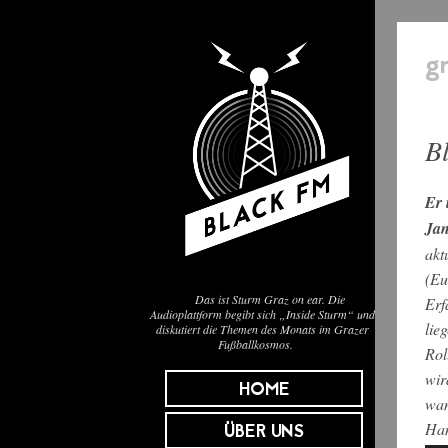
g
B
Er 
Jan
akt
(Eu
Das ist Sturm Graz on ear. Die
Erf
Audioplattform begibt sich „Inside Sturm“ und
lie
diskutiert die Themen des Monats im Grazer
Fußballkosmos.
Rol
wir
HOME
wan
Han
ÜBER UNS