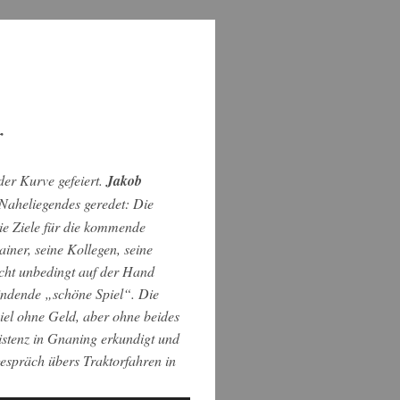
r
er Kurve gefeiert.
Jakob
Naheliegendes geredet: Die
Die Ziele für die kommende
iner, seine Kollegen, seine
cht unbedingt auf der Hand
indende „schöne Spiel“. Die
iel ohne Geld, aber ohne beides
xistenz in Gnaning erkundigt und
gespräch übers Traktorfahren in