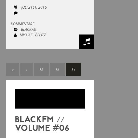
JULI 21ST, 2016
KOMMENTARE
BLACKFM
MICHAEL.PELITZ
«
‹
12
13
14
BLACKFM //
VOLUME #06