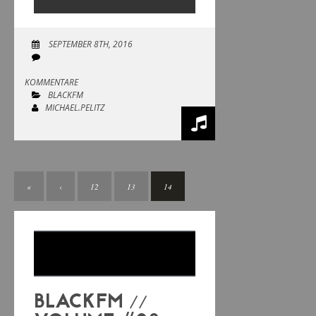
Player
SEPTEMBER 8TH, 2016
KOMMENTARE
BLACKFM
MICHAEL.PELITZ
«
‹
12
13
14
BLACKFM //