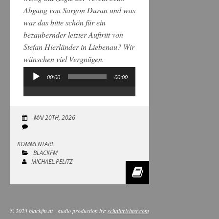
Abgang von Sargon Duran und was
war das bitte schön für ein
bezaubernder letzter Auftritt von
Stefan Hierländer in Liebenau? Wir
wünschen viel Vergnügen.
00:00
00:00
Audio-
Player
MAI 20TH, 2026
KOMMENTARE
BLACKFM
MICHAEL.PELITZ
© 2023 blackfm.at
audio production by:
schalltrichter.com