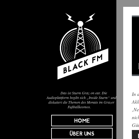
Das ist Sturm Graz on ear. Die
In 
Audioplattform begibt sich „Inside Sturm“ und
Akh
diskutiert die Themen des Monats im Grazer
Fußballkosmos.
‚Ne
nic
HOME
Gün
ÜBER UNS
Aud