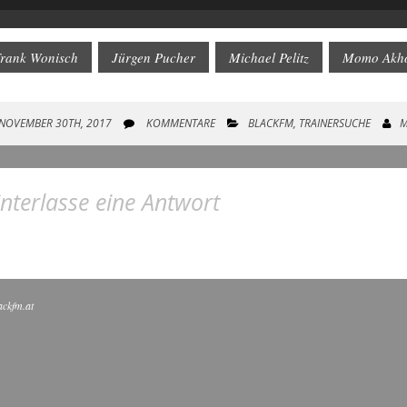
yer
rank Wonisch
Jürgen Pucher
Michael Pelitz
Momo Akh
NOVEMBER 30TH, 2017
KOMMENTARE
BLACKFM
,
TRAINERSUCHE
M
nterlasse eine Antwort
ackfm.at