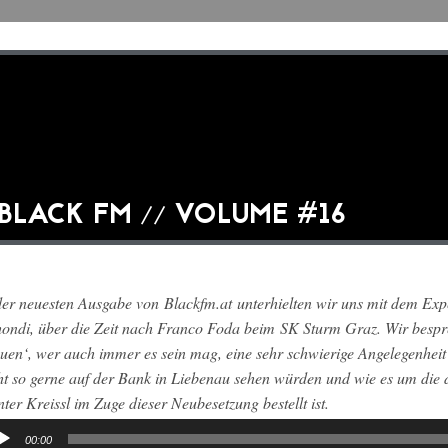
BLACK FM // VOLUME #16
der neuesten Ausgabe von
Blackfm.at
unterhielten wir uns mit dem Exp
ondi
, über die Zeit nach Franco Foda beim
SK Sturm Graz
. Wir besp
uen‘, wer auch immer es sein mag, eine sehr schwierige Angelegenhei
ht so gerne auf der Bank in Liebenau sehen würden und wie es um die 
ter Kreissl im Zuge dieser Neubesetzung bestellt ist.
00:00
io-