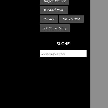
Jürgen Pucher
Michael Pelitz
Pucher
SK STURM
SK Sturm Graz
SUCHE