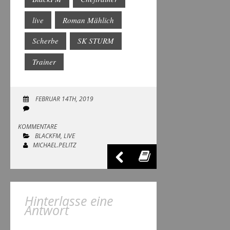
live
Roman Mählich
Scherbe
SK STURM
Trainer
FEBRUAR 14TH, 2019
KOMMENTARE
BLACKFM
,
LIVE
MICHAEL.PELITZ
Hinterlasse eine
Antwort