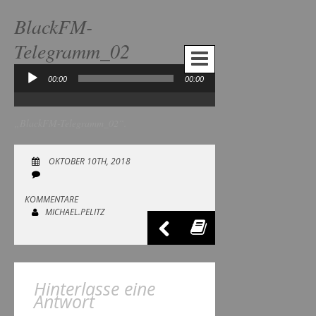
BlackFM-
Telegramm_02
00:00
00:00
Audio-
Player
„BlackFM-Telegramm_02“.
OKTOBER 10TH, 2018
KOMMENTARE
MICHAEL.PELITZ
Hinterlasse eine
Antwort