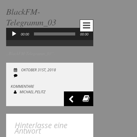
BlackFM-
Telegramm_03
00:00
00:00
Audio-
Player
„BlackFM-Telegramm_03“.
OKTOBER 31ST, 2018
KOMMENTARE
MICHAEL.PELITZ
Hinterlasse eine
Antwort