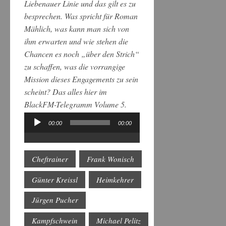
Liebenauer Linie und das gilt es zu
besprechen. Was spricht für Roman
Mählich, was kann man sich von
ihm erwarten und wie stehen die
Chancen es noch „über den Strich“
zu schaffen, was die vorrangige
Mission dieses Engagements zu sein
scheint? Das alles hier im
BlackFM-Telegramm Volume 5.
00:00
00:00
Audio-
Player
Cheftrainer
Frank Wonisch
Günter Kreissl
Heimkehrer
Jürgen Pucher
Kampfschwein
Michael Pelitz