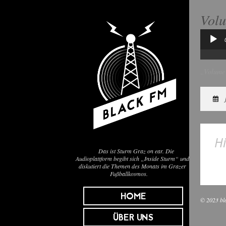
Vol
Audio-
Player
„Volume 
Hi
Das ist Sturm Graz on ear. Die
Audioplattform begibt sich „Inside Sturm“ und
diskutiert die Themen des Monats im Grazer
Fußballkosmos.
HOME
© 2023 bl
ÜBER UNS