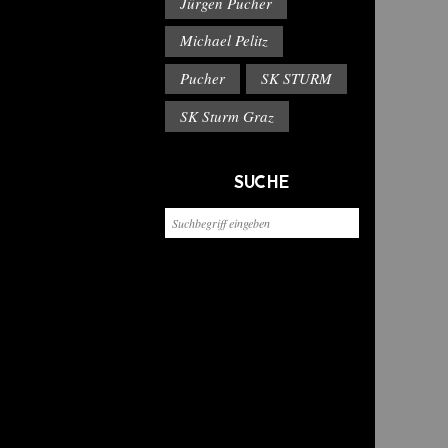
Jürgen Pucher
Michael Pelitz
Pucher
SK STURM
SK Sturm Graz
SUCHE