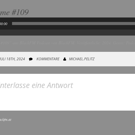
ume #109
00:00
#109“ aus BlackFM Podcast von BlackFM. Veröffentlicht: 2024. Genre: Podca
JULI 18TH, 2024
KOMMENTARE
MICHAEL.PELITZ
nterlasse eine Antwort
ackfm.at