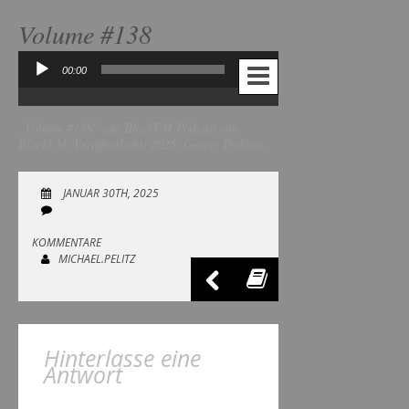
Volume #138
00:00
00:00
Audio-
Player
„Volume #138“ aus BlackFM Podcast von
BlackFM. Veröffentlicht: 2025. Genre: Podcast.
JANUAR 30TH, 2025
KOMMENTARE
MICHAEL.PELITZ
Hinterlasse eine
Antwort