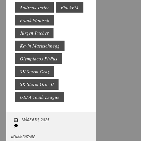
Andreas Terler
BlackFM
Frank Wonisch
Jürgen Pucher
Kevin Maritschnegg
Olympiacos Piräus
SK Sturm Graz
SK Sturm Graz II
UEFA Youth League
MÄRZ 6TH, 2025
KOMMENTARE