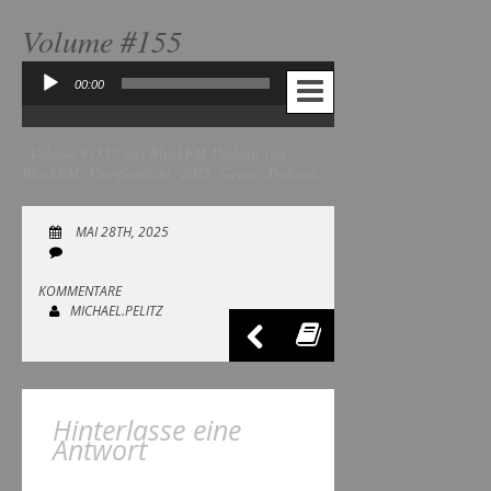
Volume #155
00:00
00:00
Audio-
Player
„Volume #155“ aus BlackFM Podcast von
BlackFM. Veröffentlicht: 2025. Genre: Podcast.
MAI 28TH, 2025
KOMMENTARE
MICHAEL.PELITZ
Hinterlasse eine
Antwort