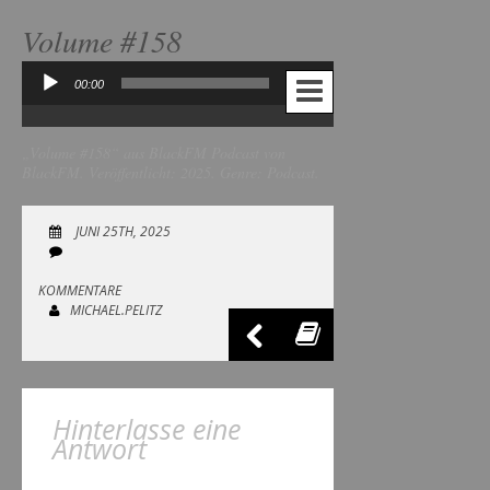
Volume #158
00:00
00:00
Audio-
Player
„Volume #158“ aus BlackFM Podcast von
BlackFM. Veröffentlicht: 2025. Genre: Podcast.
JUNI 25TH, 2025
KOMMENTARE
MICHAEL.PELITZ
Hinterlasse eine
Antwort