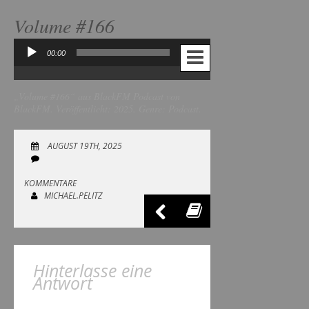
Volume #166
00:00
00:00
Audio-
Player
„Volume #166“ aus BlackFM Podcast von
BlackFM. Veröffentlicht: 2025. Genre: Podcast.
AUGUST 19TH, 2025
KOMMENTARE
MICHAEL.PELITZ
Hinterlasse eine
Antwort