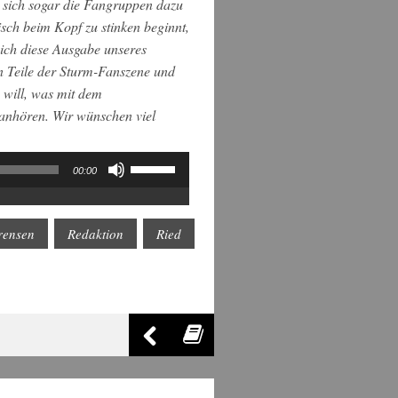
 sich sogar die Fangruppen dazu
isch beim Kopf zu stinken beginnt,
sich diese Ausgabe unseres
n Teile der Sturm-Fanszene und
 will, was mit dem
s anhören. Wir wünschen viel
Pfeiltasten
00:00
Hoch/Runter
benutzen,
um
die
rensen
Redaktion
Ried
Lautstärke
zu
regeln.