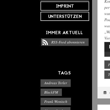
Kom
IMPRINT
per
wur
UNTERSTÜTZEN
Pod
was
„Wu
IMMER AKTUELL
Ver
RSS-Feed abonnieren
Aud
Pla
F
TAGS
T
Andreas Terler
BlackFM
Frank Wonisch