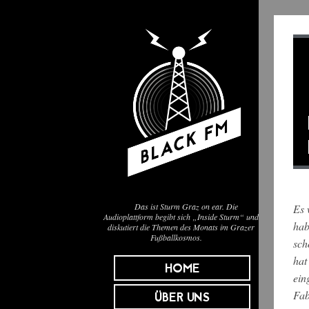
Das ist Sturm Graz on ear. Die
Es 
Audioplattform begibt sich „Inside Sturm“ und
hab
diskutiert die Themen des Monats im Grazer
Fußballkosmos.
sch
hat
HOME
ein
Fab
ÜBER UNS