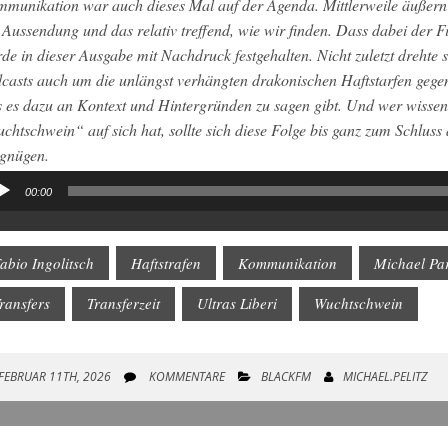
munikation war auch dieses Mal auf der Agenda. Mittlerweile äußern
 Aussendung und das relativ treffend, wie wir finden. Dass dabei der F
de in dieser Ausgabe mit Nachdruck festgehalten. Nicht zuletzt drehte 
casts auch um die unlängst verhängten drakonischen Haftstarfen gege
 es dazu an Kontext und Hintergründen zu sagen gibt. Und wer wissen
chtschwein“ auf sich hat, sollte sich diese Folge bis ganz zum Schlus
gnügen.
00:00
io-
yer
abio Ingolitsch
Haftstrafen
Kommunikation
Michael Pa
ransfers
Transferzeit
Ultras Liberi
Wuchtschwein
FEBRUAR 11TH, 2026
KOMMENTARE
BLACKFM
MICHAEL.PELITZ