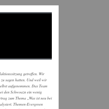
ktionssitzung getroffen. Wir
zu sagen hatten. Und weil wir
 selbst aufgenommen. Das Team
 bei den Schwoazn ein wenig
rtrag zum Thema „Was ist neu bei
nalysiert. Themen-Evergreen