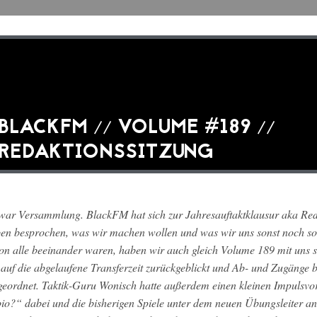
BLACKFM // VOLUME #189 //
REDAKTIONSSITZUNG
war Versammlung. BlackFM hat sich zur Jahresauftaktklausur aka Reda
en besprochen, was wir machen wollen und was wir uns sonst noch so 
on alle beeinander waren, haben wir auch gleich Volume 189 mit uns
 auf die abgelaufene Transferzeit zurückgeblickt und Ab- und Zugänge
geordnet. Taktik-Guru Wonisch hatte außerdem einen kleinen Impulsvo
io?“ dabei und die bisherigen Spiele unter dem neuen Übungsleiter a