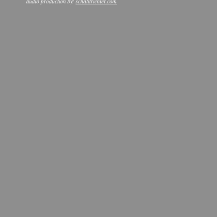
audio production by:
schalltrichter.com