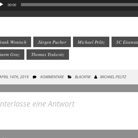
00:00
io-
yer
rank Wonisch
Jürgen Pucher
Michael Pelitz
SC Eisenst
turm Graz
Thomas Trukesitz
APRIL 14TH, 2019
KOMMENTARE
BLACKFM
MICHAEL.PELITZ
nterlasse eine Antwort