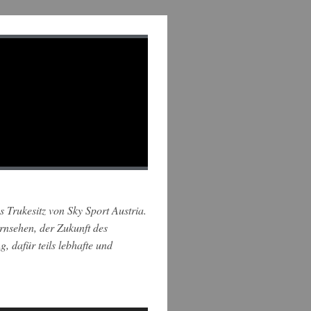
Trukesitz von Sky Sport Austria.
rnsehen, der Zukunft des
 dafür teils lebhafte und