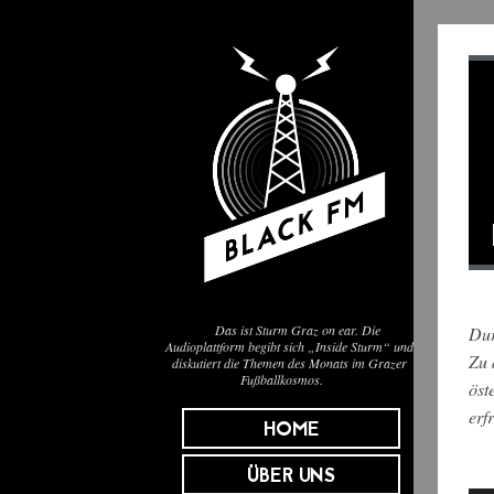
Das ist Sturm Graz on ear. Die
Dur
Audioplattform begibt sich „Inside Sturm“ und
Zu 
diskutiert die Themen des Monats im Grazer
Fußballkosmos.
öst
erf
HOME
ÜBER UNS