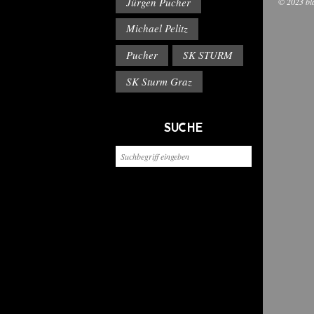
Jürgen Pucher
© 2023 bl
Michael Pelitz
Pucher
SK STURM
SK Sturm Graz
SUCHE