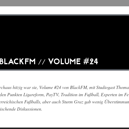
BLACKFM // VOLUME #24
chaus hitzig war sie, Volume #24 von BlackFM, mit Studiogast Thomas 
den Punkten Ligareform, PayTV, Tradition im Fußball, Experten im Fe
erreichischen Fußballs, aber auch Sturm Graz gab wenig Überstimmung,
rischende Diskussionen.