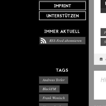
Aud
IMPRINT
Pla
UNTERSTÜTZEN
IMMER AKTUELL
F
RSS-Feed abonnieren
S
TAGS
Hi
Andreas Terler
BlackFM
Frank Wonisch