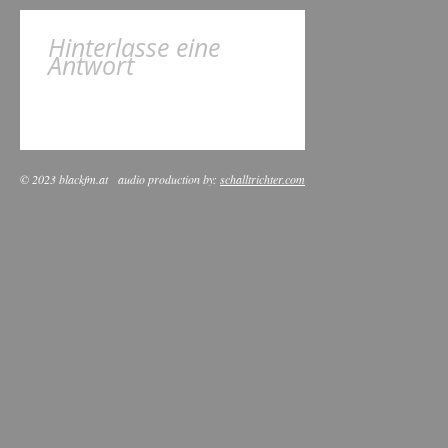
Hinterlasse eine
Antwort
© 2023 blackfm.at
audio production by:
schalltrichter.com