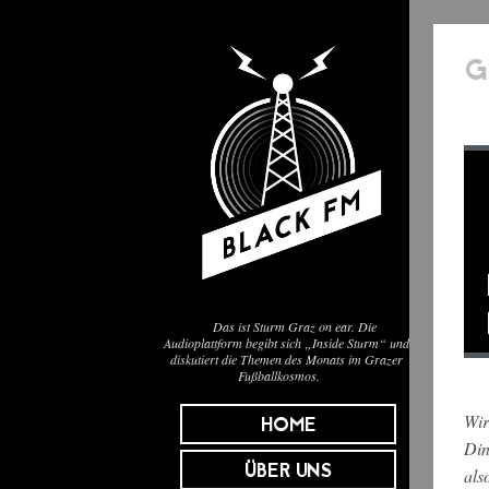
G
Das ist Sturm Graz on ear. Die
Audioplattform begibt sich „Inside Sturm“ und
diskutiert die Themen des Monats im Grazer
Fußballkosmos.
Wir
HOME
Din
ÜBER UNS
als