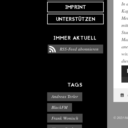
In 
IMPRINT
Kap
Mei
UNTERSTÜTZEN
mit
Sta
IMMER AKTUELL
Man
ane
RSS-Feed abonnieren
wis
die
Aud
Pla
TAGS
Andreas Terler
BlackFM
Frank Wonisch
© 2023 bl