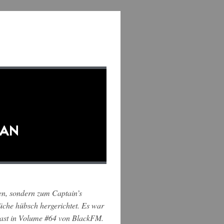
FAN
en, sondern zum Captain’s
üche
hübsch hergerichtet. Es war
 Gast in Volume #64 von BlackFM.