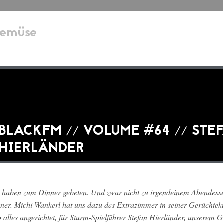
emüse
BLACKFM // VOLUME #64 // STE
HIERLÄNDER
 haben zum Dinner gebeten. Und zwar nicht zu irgendeinem Abendess
ner. Michi Wankerl hat uns dazu das Extrazimmer in seiner
Gerüchtek
o alles angerichtet, für Sturm-Spielführer Stefan Hierländer, unserem