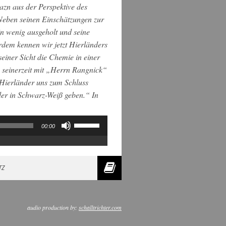
azn aus der Perspektive des
 Neben seinen Einschätzungen zur
n wenig ausgeholt und seine
erdem kennen wir jetzt Hierländers
seiner Sicht die Chemie in einer
seinerzeit mit „Herrn Rangnick“
ß Hierländer uns zum Schluss
der in Schwarz-Weiß geben.“ In
Pfeiltasten
00:00
Hoch/Runter
benutzen,
um
die
Lautstärke
TZ
zu
regeln.
audio production by:
schalltrichter.com