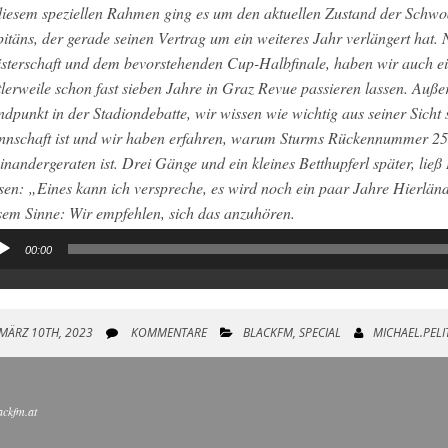
diesem speziellen Rahmen ging es um den aktuellen Zustand der Schwo
itäns, der gerade seinen Vertrag um ein weiteres Jahr verlängert hat.
sterschaft und dem bevorstehenden Cup-Halbfinale, haben wir auch ei
tlerweile schon fast sieben Jahre in Graz Revue passieren lassen. Auß
ndpunkt in der Stadiondebatte, wir wissen wie wichtig aus seiner Sicht 
nschaft ist und wir haben erfahren, warum Sturms Rückennummer 25 
inandergeraten ist. Drei Gänge und ein kleines Betthupferl später, lie
sen: „Eines kann ich verspreche, es wird noch ein paar Jahre Hierlän
sem Sinne: Wir empfehlen, sich das anzuhören.
00:00
io-
yer
MÄRZ 10TH, 2023
KOMMENTARE
BLACKFM
,
SPECIAL
MICHAEL.PELI
ackfm.at