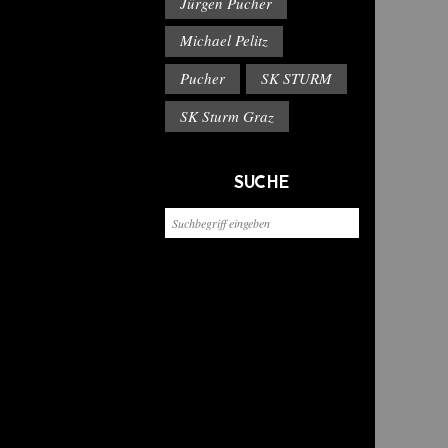
Jürgen Pucher
Michael Pelitz
Pucher
SK STURM
SK Sturm Graz
SUCHE