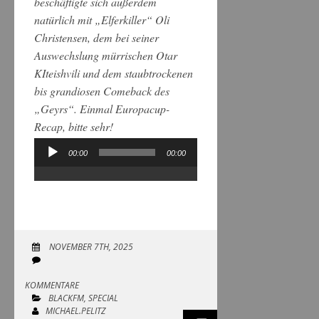
beschäftigte sich außerdem
natürlich mit „Elferkiller“ Oli
Christensen, dem bei seiner
Auswechslung mürrischen Otar
KIteishvili und dem staubtrockenen
bis grandiosen Comeback des
„Geyrs“. Einmal Europacup-
Recap, bitte sehr!
00:00
00:00
Audio-
Player
NOVEMBER 7TH, 2025
KOMMENTARE
BLACKFM
,
SPECIAL
MICHAEL.PELITZ