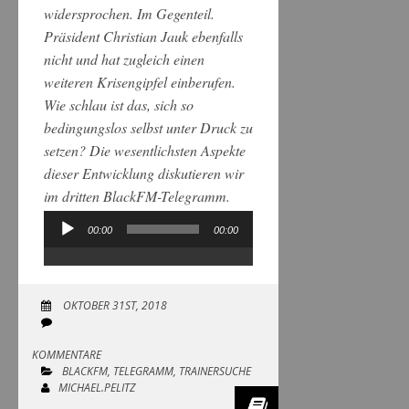
widersprochen. Im Gegenteil.
Präsident Christian Jauk ebenfalls
nicht und hat zugleich einen
weiteren Krisengipfel einberufen.
Wie schlau ist das, sich so
bedingungslos selbst unter Druck zu
setzen? Die wesentlichsten Aspekte
dieser Entwicklung diskutieren wir
im dritten BlackFM-Telegramm.
00:00
00:00
Audio-
Player
OKTOBER 31ST, 2018
KOMMENTARE
BLACKFM
,
TELEGRAMM
,
TRAINERSUCHE
MICHAEL.PELITZ