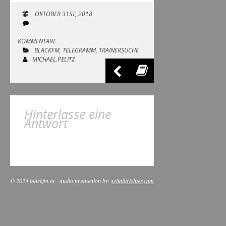
OKTOBER 31ST, 2018
KOMMENTARE
BLACKFM
,
TELEGRAMM
,
TRAINERSUCHE
MICHAEL.PELITZ
Hinterlasse eine
Antwort
© 2023 blackfm.at
audio production by:
schalltrichter.com