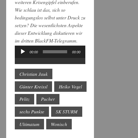
weiteren Krisengipfel einberufen.
Wie schlau ist das, sich so
bedingungslos selbst unter Druck zu
setzen? Die wesentlichsten Aspekte
dieser Entwicklung diskutieren wir
im dritten BlackFM-Telegramm.
00:00
00:00
Audio-
Player
Christian Jauk
Günter Kreissl
Heiko Vogel
Pelitz
Pucher
sechs Punkte
SK STURM
Ultimatum
Wonisch