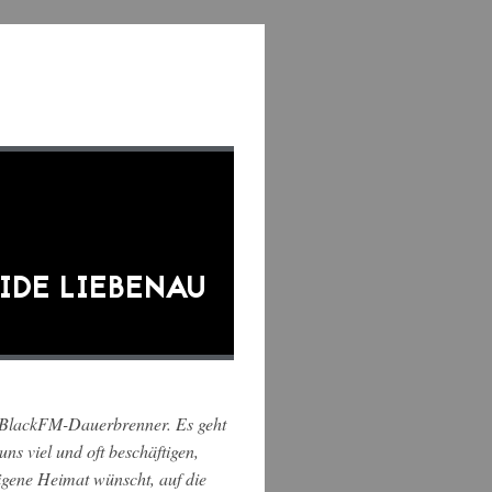
SIDE LIEBENAU
m BlackFM-Dauerbrenner. Es geht
s viel und oft beschäftigen,
igene Heimat wünscht, auf die