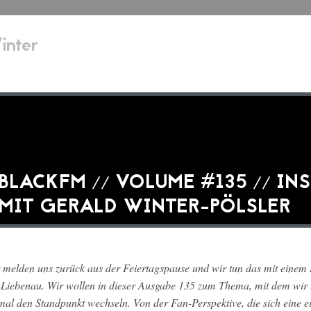
inter
BLACKFM // VOLUME #135 // IN
MIT GERALD WINTER-PÖLSLER
 melden uns zurück aus der Feiertagspause und wir tun das mit eine
Liebenau. Wir wollen in dieser Ausgabe 135 zum Thema, mit dem wir un
mal den Standpunkt wechseln. Von der Fan-Perspektive, die sich eine e