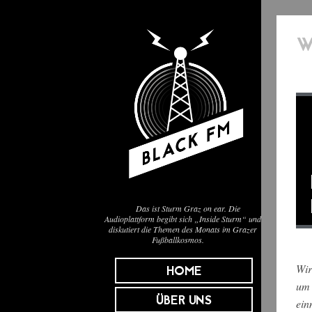
W
Das ist Sturm Graz on ear. Die
Audioplattform begibt sich „Inside Sturm“ und
diskutiert die Themen des Monats im Grazer
Fußballkosmos.
Wir
HOME
um 
ÜBER UNS
ein