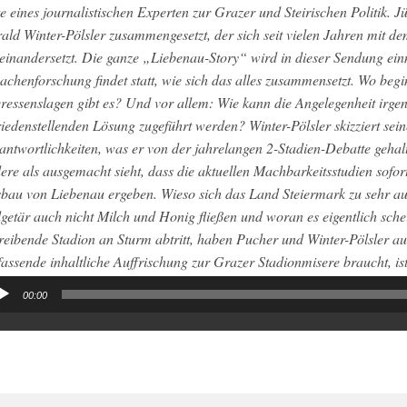
te eines journalistischen Experten zur Grazer und Steirischen Politik. 
ald Winter-Pölsler zusammengesetzt, der sich seit vielen Jahren mit d
einandersetzt. Die ganze „Liebenau-Story“ wird in dieser Sendung ein
achenforschung findet statt, wie sich das alles zusammensetzt. Wo beg
eressenslagen gibt es? Und vor allem: Wie kann die Angelegenheit irgen
riedenstellenden Lösung zugeführt werden? Winter-Pölsler skizziert sei
antwortlichkeiten, was er von der jahrelangen 2-Stadien-Debatte gehalt
ere als ausgemacht sieht, dass die aktuellen Machbarkeitsstudien sofor
bau von Liebenau ergeben. Wieso sich das Land Steiermark zu sehr aus
getär auch nicht Milch und Honig fließen und woran es eigentlich scheit
reibende Stadion an Sturm abtritt, haben Pucher und Winter-Pölsler a
assende inhaltliche Auffrischung zur Grazer Stadionmisere braucht, ist
00:00
io-
yer