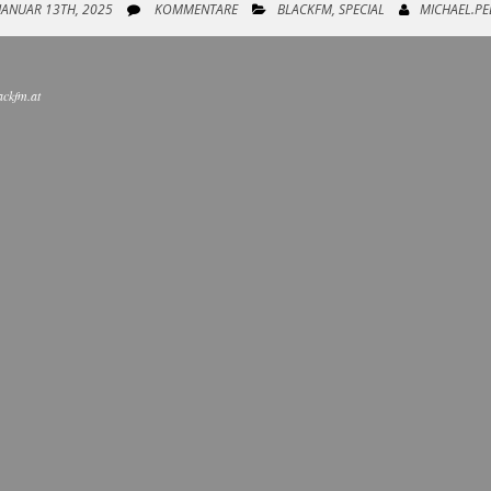
JANUAR 13TH, 2025
KOMMENTARE
BLACKFM
,
SPECIAL
MICHAEL.PE
ackfm.at