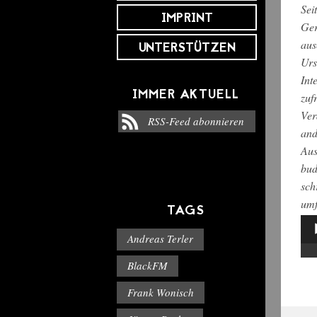
Sei
IMPRINT
Ger
aus
UNTERSTÜTZEN
Urs
Int
IMMER AKTUELL
zuf
Ver
RSS-Feed abonnieren
and
Aus
bud
sch
umf
TAGS
Aud
Andreas Terler
Pla
BlackFM
Frank Wonisch