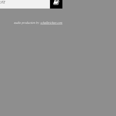
LITZ
audio production by:
schalltrichter.com