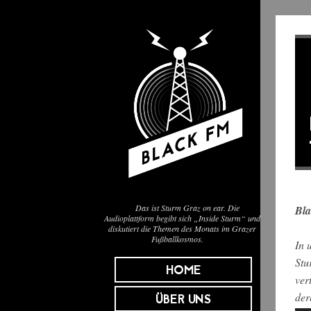
Das ist Sturm Graz on ear. Die
Bla
Audioplattform begibt sich „Inside Sturm“ und
diskutiert die Themen des Monats im Grazer
Fußballkosmos.
In 
Stu
HOME
ver
der
ÜBER UNS