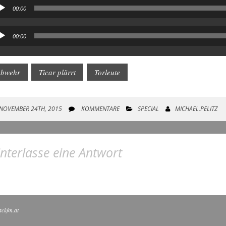
00:00
io-
yer
00:00
io-
yer
bwehr
Ticar plärrt
Torleute
NOVEMBER 24TH, 2015
KOMMENTARE
SPECIAL
MICHAEL.PELITZ
nterlasse eine Antwort
ackfm.at