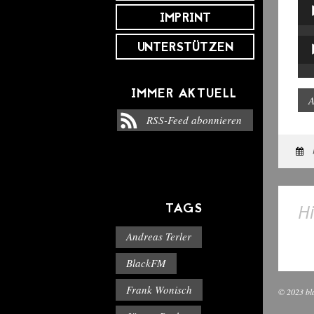
IMPRINT
Aud
Pla
UNTERSTÜTZEN
Aud
Pla
IMMER AKTUELL
A
RSS-Feed abonnieren
Hi
TAGS
Andreas Terler
BlackFM
Frank Wonisch
© 2023 bl