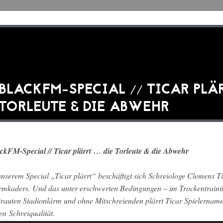
BLACKFM-SPECIAL // TICAR PLÄR
TORLEUTE & DIE ABWEHR
ckFM-Special // Ticar plärrt … die Torleute & die Abwehr
unserem Special „Ticar plärrt“ beschäftigt sich Schreiologe Clemens Ti
rmkaders. Und das unter erschwerten Bedingungen – im Trockentrain
trauten Stadionlärm und ohne Mitschreienden plärrt Ticar Spielername
en Schreiqualität.