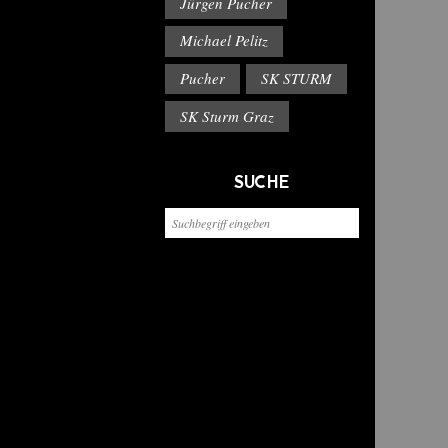
Jürgen Pucher
Michael Pelitz
Pucher
SK STURM
SK Sturm Graz
SUCHE