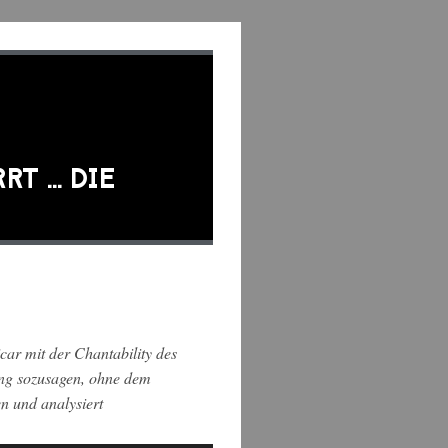
RT … DIE
car mit der Chantability des
ing sozusagen, ohne dem
n und analysiert