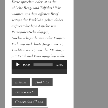
Krise sprechen oder ist es die
übliche Berg- und Talfahrt? Wir
widmen uns dem offenen Brief
seitens der Fanklubs, gehen dabei
auf verschiedene Aspekte wie
Personalentscheidungen,
Nachwuchsförderung oder Franco
Foda ein und hinterfragen wie ein
Traditionsverein wie der SK Sturm
mit Kritik und Fans umgehen sollte.
00:00
00:00
Audio-
Player
Brigata
Fanklubs
Franco Foda
Generation Chaos