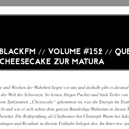
BLACKFM // VOLUME #152 // QU
CHEESECAKE ZUR MATURA
e und Wochen der Wahrheit liegen vor uns und deshalb gibt es diesmal
 der Welt der Schwoazn. So lernen Jürgen Pucher und Andi Terler von
nem Spitznamen „Chessecake“ gekommen ist, was die Energie im Team
ht und wie er sich neben dem ganzen Bundesliga-Wahnsinn in diesen 
bereitet. Die Reifeprüfung als Cheftrainer hat Christoph Wurm bei Jak
stungen und Resultate in diesem Frühjahr belegen das. Im Interview 