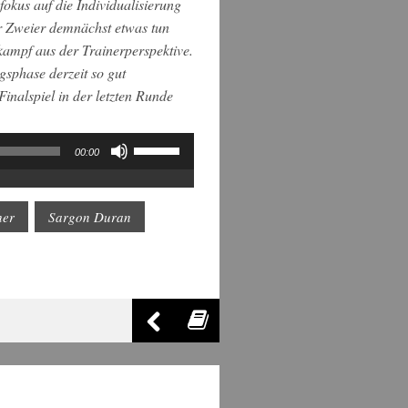
okus auf die Individualisierung
der Zweier demnächst etwas tun
kampf aus der Trainerperspektive.
sphase derzeit so gut
inalspiel in der letzten Runde
Pfeiltasten
00:00
Hoch/Runter
benutzen,
um
die
her
Sargon Duran
Lautstärke
zu
regeln.