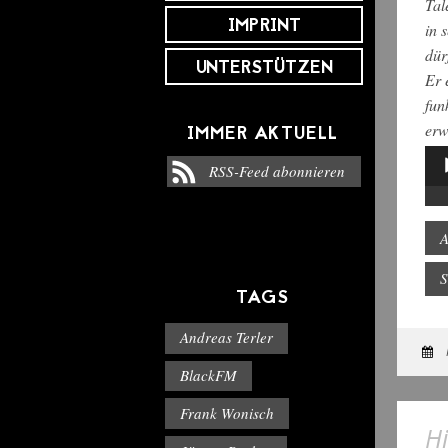
Tal
IMPRINT
in 
dür
UNTERSTÜTZEN
Er 
fun
erw
IMMER AKTUELL
RSS-Feed abonnieren
Aud
Pla
A
S
TAGS
Andreas Terler
BlackFM
Frank Wonisch
Hi