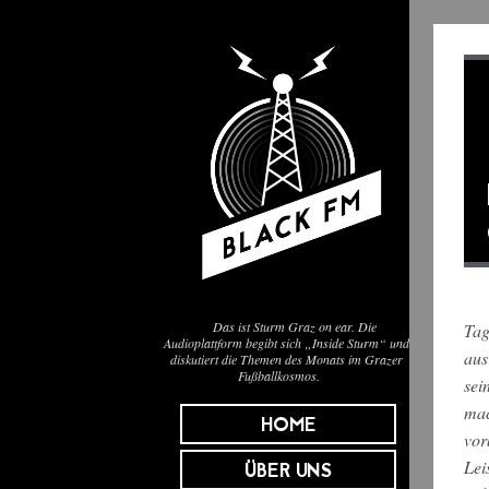
Das ist Sturm Graz on ear. Die
Tag
Audioplattform begibt sich „Inside Sturm“ und
aus
diskutiert die Themen des Monats im Grazer
Fußballkosmos.
sei
mac
HOME
vor
Lei
ÜBER UNS