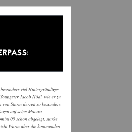
ERPASS:
 besonders viel Hintergründiges
 Youngster Jacob Hödl, wie er zu
 von Sturm derzeit so besonders
Tagen auf seine Matura
omini 09 schon abgelegt, starke
spricht Wurm über die kommenden