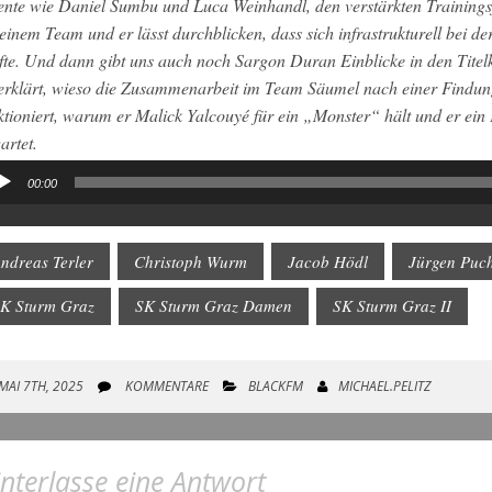
ente wie Daniel Sumbu und Luca Weinhandl, den verstärkten Trainingsf
seinem Team und er lässt durchblicken, dass sich infrastrukturell bei 
fte. Und dann gibt uns auch noch Sargon Duran Einblicke in den Titel
erklärt, wieso die Zusammenarbeit im Team Säumel nach einer Findung
ktioniert, warum er Malick Yalcouyé für ein „Monster“ hält und er ein F
artet.
00:00
io-
yer
ndreas Terler
Christoph Wurm
Jacob Hödl
Jürgen Puc
K Sturm Graz
SK Sturm Graz Damen
SK Sturm Graz II
MAI 7TH, 2025
KOMMENTARE
BLACKFM
MICHAEL.PELITZ
nterlasse eine Antwort