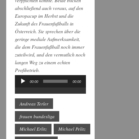
verpflichten konnte. Beide blicken
abschließend auch voraus, auf den
Europacup im Herbst und die
Zukunft des Frauenfußballs in
Österreich. Sie sprechen über die
geringe mediale Aufmerksamkeit,
die dem Frauenfußball noch immer
zuteilwird, und den vermutlich noch
langen Weg zu einem echten
Profibetrieb.
00:00
00:00
Audio-
Player
Andreas Terler
frauen bundesliga
Michael Erlitz
Michael Pelitz