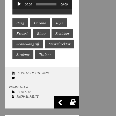
00:00
00:00
Audio-
Player
Burg
Corona
Ilzer
Kreissl
Ritter
Schicker
Schnellangriff
Sportdirektor
Struktur
Trainer
SEPTEMBER 7TH, 2020
KOMMENTARE
BLACKFM
MICHAEL.PELITZ