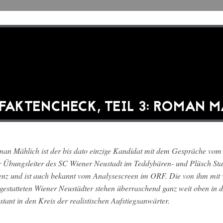
FAKTENCHECK, TEIL 3: ROMAN 
an Mählich ist der bis dato einzige Kandidat mit dem Gespräche vom
 Übungsleiter des SC Wiener Neustadt im Teddybären- und Plüsch Sta
enz und ist auch bekannt vom Analysescreen im ORF. Die von ihm mit
gestatteten Wiener Neustädter stehen überraschend ganz weit oben in de
stant in den Kreis der realistischen Aufstiegsanwärter.