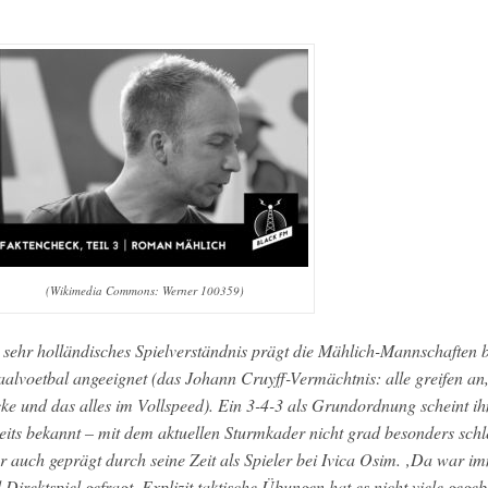
(Wikimedia Commons: Werner 100359)
 sehr holländisches Spielverständnis prägt die Mählich-Mannschaften bz
aalvoetbal angeeignet (das Johann Cruyff-Vermächtnis: alle greifen an
ke und das alles im Vollspeed). Ein 3-4-3 als Grundordnung scheint ihm
seits bekannt – mit dem aktuellen Sturmkader nicht grad besonders schl
r auch geprägt durch seine Zeit als Spieler bei Ivica Osim. ‚Da war i
 Direktspiel gefragt. Explizit taktische Übungen hat es nicht viele gegebe