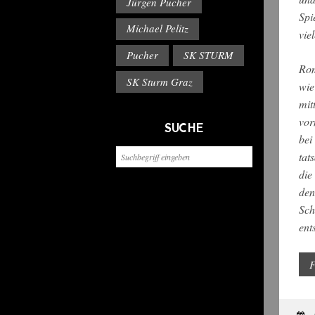
Jürgen Pucher
Spi
Michael Pelitz
vie
Pucher
SK STURM
Rom
SK Sturm Graz
wie
mit
vor
SUCHE
bei
tat
die
den
Sch
ent
F