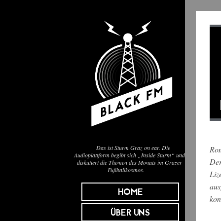
Das ist Sturm Graz on ear. Die
Rom
Audioplattform begibt sich „Inside Sturm“ und
Der
diskutiert die Themen des Monats im Grazer
Fußballkosmos.
Liz
aus
HOME
kon
ÜBER UNS