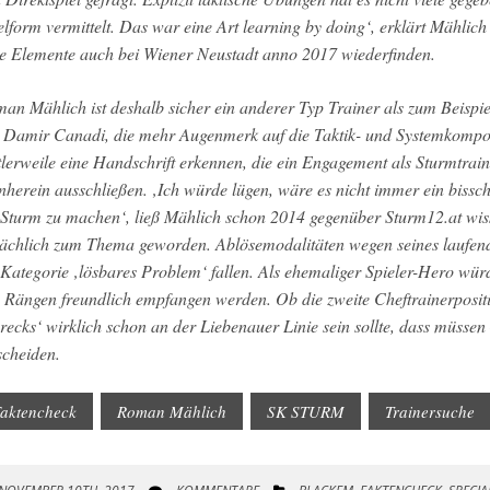
elform vermittelt. Das war eine Art learning by doing‘, erklärt Mählic
le Elemente auch bei Wiener Neustadt anno 2017 wiederfinden.
an Mählich ist deshalb sicher ein anderer Typ Trainer als zum Beispiel
 Damir Canadi, die mehr Augenmerk auf die Taktik- und Systemkompone
tlerweile eine Handschrift erkennen, die ein Engagement als Sturmtrai
nherein ausschließen. ‚Ich würde lügen, wäre es nicht immer ein bissc
 Sturm zu machen‘, ließ Mählich schon 2014 gegenüber Sturm12.at wisse
sächlich zum Thema geworden. Ablösemodalitäten wegen seines laufen
 Kategorie ‚lösbares Problem‘ fallen. Als ehemaliger Spieler-Hero wü
 Rängen freundlich empfangen werden. Ob die zweite Cheftrainerposit
recks‘ wirklich schon an der Liebenauer Linie sein sollte, dass müsse
scheiden.
aktencheck
Roman Mählich
SK STURM
Trainersuche