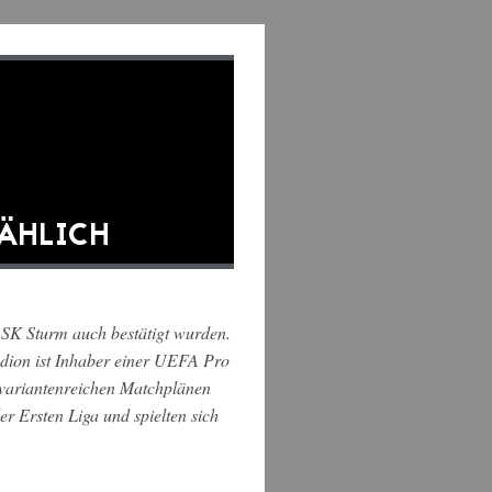
MÄHLICH
 SK Sturm auch bestätigt wurden.
dion ist Inhaber einer UEFA Pro
 variantenreichen Matchplänen
r Ersten Liga und spielten sich