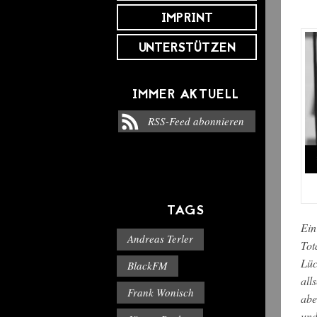
IMPRINT
UNTERSTÜTZEN
IMMER AKTUELL
RSS-Feed abonnieren
TAGS
Ein
Andreas Terler
Tot
Lüc
BlackFM
all
Frank Wonisch
abe
und