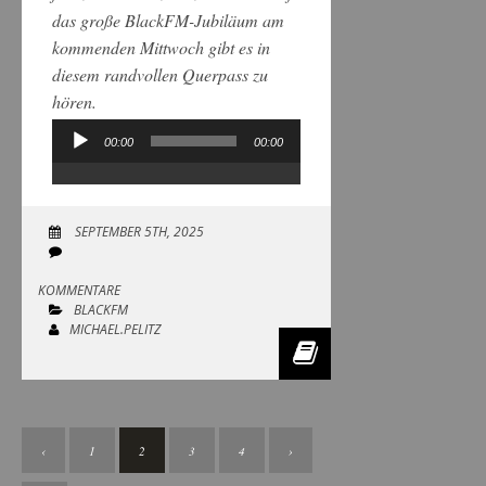
das große BlackFM-Jubiläum am
kommenden Mittwoch gibt es in
diesem randvollen Querpass zu
hören.
00:00
00:00
Audio-
Player
SEPTEMBER 5TH, 2025
KOMMENTARE
BLACKFM
MICHAEL.PELITZ
‹
1
2
3
4
›