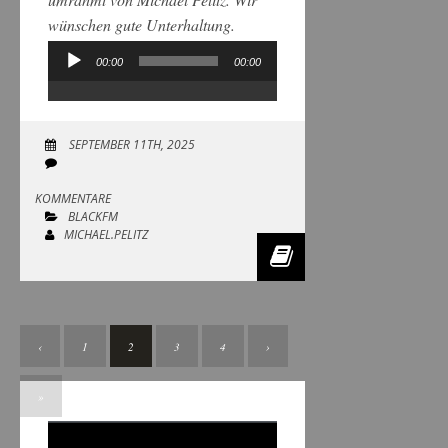
wünschen gute Unterhaltung.
00:00
00:00
Audio-
Player
SEPTEMBER 11TH, 2025
KOMMENTARE
BLACKFM
MICHAEL.PELITZ
‹
1
2
3
4
›
»