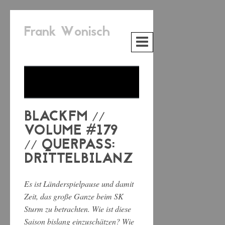
Frank Wonisch
BLACKFM //
VOLUME #179
// QUERPASS:
DRITTELBILANZ
Es ist Länderspielpause und damit
Zeit, das große Ganze beim SK
Sturm zu betrachten. Wie ist diese
Saison bislang einzuschätzen? Wie