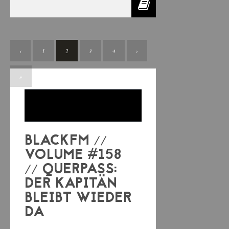
‹
1
2
3
4
›
»
BLACKFM //
VOLUME #158
// QUERPASS:
DER KAPITÄN
BLEIBT WIEDER
DA