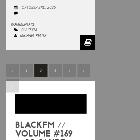
OKTOBER 3RD, 2025
KOMMENTARE
BLACKFM
MICHAEL.PELITZ
‹
1
2
3
4
›
»
BLACKFM //
VOLUME #169