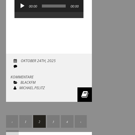
00:00
00:00
Audio-
Player
OKTOBER 24TH, 2025
KOMMENTARE
BLACKFM
MICHAEL.PELITZ
‹
1
2
3
4
›