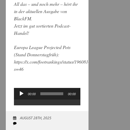
All das – und noch mehr – hört ihr
in der aktuellen Ausgabe von
BlackFM.
Jetzt im gut sortierten Podcast-
Handel!
Europa League Projected Pots
(Stand Donnerstagfrüh):
https://x.com/footrankings/status/1960810522892493182?
s=46
00:00
00:00
Audio-
Player
AUGUST 28TH, 2025