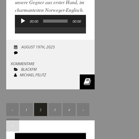
unsere Gegner aus erster Hand, im
charmantesten Norweger-Englisch.
00:00
00:00
Audio-
Player
AUGUST 19TH, 2025
KOMMENTARE
BLACKFM
MICHAEL.PELITZ
‹
1
2
3
4
›
»