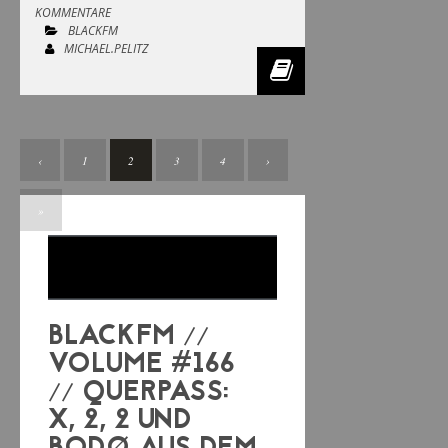
KOMMENTARE
BLACKFM
MICHAEL.PELITZ
‹
1
2
3
4
›
»
BLACKFM //
VOLUME #166
// QUERPASS:
X, 2, 2 UND