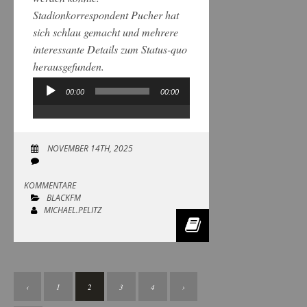
Stadionkorrespondent Pucher hat
sich schlau gemacht und mehrere
interessante Details zum Status-quo
herausgefunden.
00:00
00:00
Audio-
Player
NOVEMBER 14TH, 2025
KOMMENTARE
BLACKFM
MICHAEL.PELITZ
‹
1
2
3
4
›