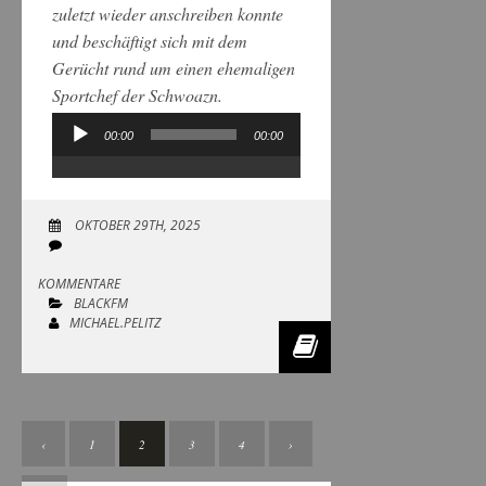
zuletzt wieder anschreiben konnte
und beschäftigt sich mit dem
Gerücht rund um einen ehemaligen
Sportchef der Schwoazn.
00:00
00:00
Audio-
Player
OKTOBER 29TH, 2025
KOMMENTARE
BLACKFM
MICHAEL.PELITZ
‹
1
2
3
4
›