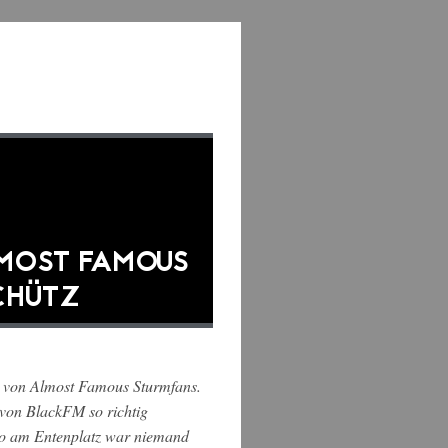
LMOST FAMOUS
CHÜTZ
e von Almost Famous Sturmfans.
 von BlackFM so richtig
dio am Entenplatz war niemand