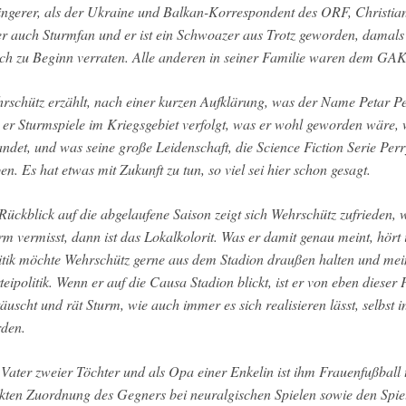
ingerer, als der Ukraine und Balkan-Korrespondent des ORF, Christian
 er auch Sturmfan und er ist ein Schwoazer aus Trotz geworden, damals
ich zu Beginn verraten. Alle anderen in seiner Familie waren dem GA
rschütz erzählt, nach einer kurzen Aufklärung, was der Name Petar Pet
 er Sturmspiele im Kriegsgebiet verfolgt, was er wohl geworden wäre,
andet, und was seine große Leidenschaft, die Science Fiction Serie P
en. Es hat etwas mit Zukunft zu tun, so viel sei hier schon gesagt.
Rückblick auf die abgelaufene Saison zeigt sich Wehrschütz zufrieden,
rm vermisst, dann ist das Lokalkolorit. Was er damit genau meint, hört i
itik möchte Wehrschütz gerne aus dem Stadion draußen halten und mei
teipolitik. Wenn er auf die Causa Stadion blickt, ist er von eben dieser 
täuscht und rät Sturm, wie auch immer es sich realisieren lässt, selbst 
den.
 Vater zweier Töchter und als Opa einer Enkelin ist ihm Frauenfußball
kten Zuordnung des Gegners bei neuralgischen Spielen sowie den Spi