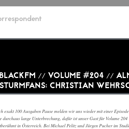
orrespondent
BLACKFM // VOLUME #204 // A
STURMFANS: CHRISTIAN WEHRS
h exakt 100 Ausgaben Pause melden wir uns wieder mit einer Episod
e durchaus lange Unterbrechung, dafür ist unser Gast für Volume 204
tberühmt in Österreich. Bei Michael Pelitz und Jürgen Pucher im Stu