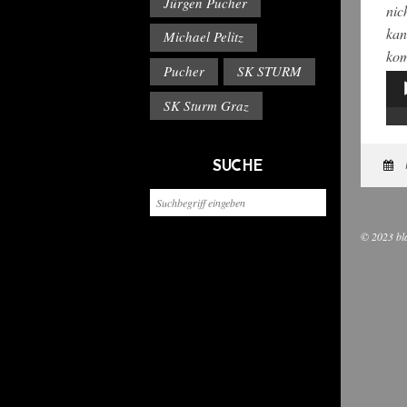
Jürgen Pucher
nic
kan
Michael Pelitz
kom
Pucher
SK STURM
Aud
SK Sturm Graz
Pla
SUCHE
© 2023 bl