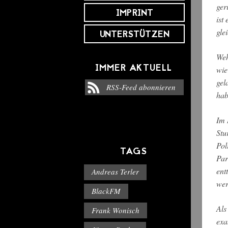
ger
IMPRINT
ist
gle
UNTERSTÜTZEN
Weh
IMMER AKTUELL
wie
gel
RSS-Feed abonnieren
hab
Im 
Stu
Pol
TAGS
Par
ent
Andreas Terler
wer
BlackFM
Als
Frank Wonisch
exa