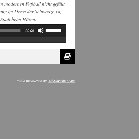
 modernen Fußball nicht gefällt,
ann im Dress der Schwoazn ist,
l Spaß beim Hören.
Pfeiltasten
00:00
Hoch/Runter
benutzen,
um
die
Lautstärke
zu
regeln.
audio production by:
schalltrichter.com