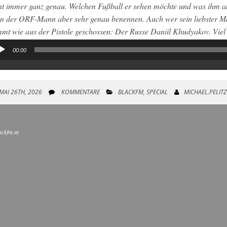
ht immer ganz genau. Welchen Fußball er sehen möchte und was ihm am
n der ORF-Mann aber sehr genau benennen. Auch wer sein liebster M
mt wie aus der Pistole geschossen: Der Russe Daniil Khudyakov. Vie
00:00
io-
yer
MAI 26TH, 2026
KOMMENTARE
BLACKFM
,
SPECIAL
MICHAEL.PELITZ
ackfm.at