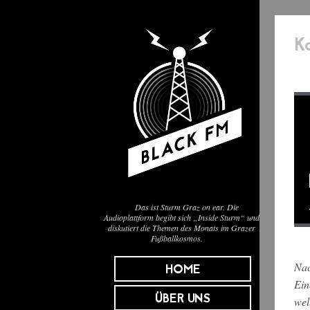
K
Das ist Sturm Graz on ear. Die
Audioplattform begibt sich „Inside Sturm“ und
diskutiert die Themen des Monats im Grazer
Fußballkosmos.
Nac
HOME
Ein
ÜBER UNS
wel