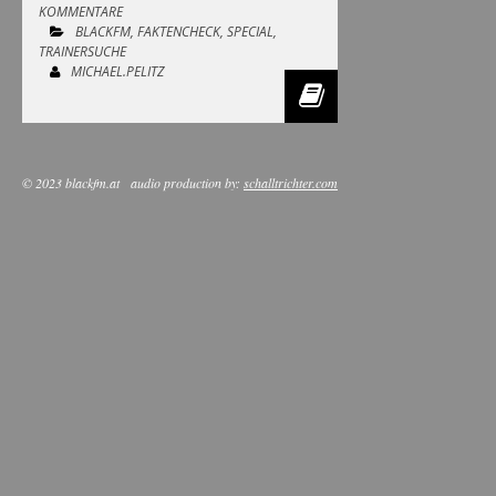
KOMMENTARE
BLACKFM
,
FAKTENCHECK
,
SPECIAL
,
TRAINERSUCHE
MICHAEL.PELITZ
© 2023 blackfm.at
audio production by:
schalltrichter.com