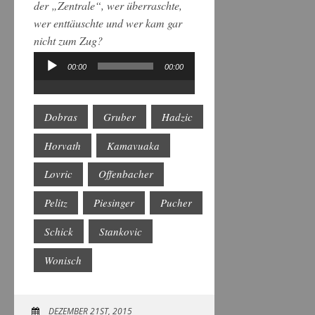
der „Zentrale“, wer überraschte,
wer enttäuschte und wer kam gar
nicht zum Zug?
00:00
00:00
Audio-
Player
Dobras
Gruber
Hadzic
Horvath
Kamavuaka
Lovric
Offenbacher
Pelitz
Piesinger
Pucher
Schick
Stankovic
Wonisch
DEZEMBER 21ST, 2015