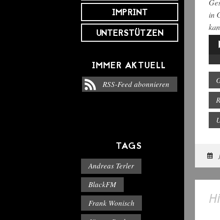
Ges
IMPRINT
in 
kan
UNTERSTÜTZEN
Aud
Pla
IMMER AKTUELL
G
RSS-Feed abonnieren
R
TAGS
Andreas Terler
BlackFM
Hi
Frank Wonisch