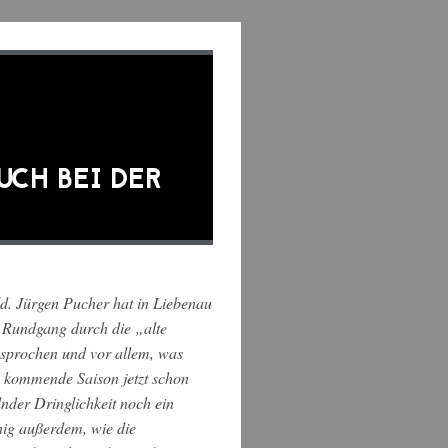
UCH BEI DER
d. Jürgen Pucher hat in Liebenau
 Rundgang durch die „alte
sprochen und vor allem, was
ie kommende Saison jetzt schon
der Dringlichkeit noch ein
nig außerdem, wie die