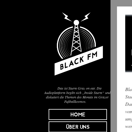
Das ist Sturm Graz on ear. Die
Bla
Audioplattform begibt sich „Inside Sturm“ und
Sta
diskutiert die Themen des Monats im Grazer
Fußballkosmos.
Dam
vom
HOME
umg
wen
ÜBER UNS