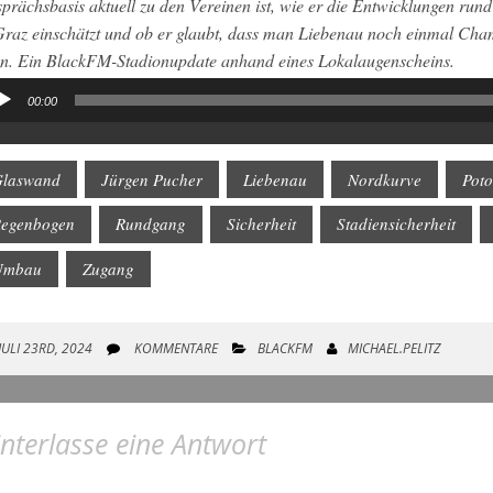
prächsbasis aktuell zu den Vereinen ist, wie er die Entwicklungen run
Graz einschätzt und ob er glaubt, dass man Liebenau noch einmal Ch
n. Ein BlackFM-Stadionupdate anhand eines Lokalaugenscheins.
00:00
io-
yer
laswand
Jürgen Pucher
Liebenau
Nordkurve
Poto
egenbogen
Rundgang
Sicherheit
Stadiensicherheit
Umbau
Zugang
JULI 23RD, 2024
KOMMENTARE
BLACKFM
MICHAEL.PELITZ
nterlasse eine Antwort