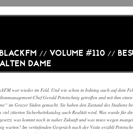
BLACKFM // VOLUME #110 // BES
ALTEN DAME
ckFM war wieder im Feld. Und wie schon in Irdning auch auf dem Fel
dionmanagement-Chef Gerald Pototschnig getroffen und mit ihm einen
e“ im Grazer Süden gemacht. Sie haben den Zustand des Stadions be
 viel zitierten Sicherheitskatalog auch Realität wird. Was wurde für d
esetzt, was kommt noch in naher Zukunft und was muss wegen mangeln
ig warten? Im vertiefenden Gespräch nach der Visite erzählt Pototsch