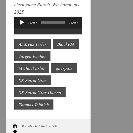
einen guten Rutsch. Wir hören uns
2025.
00:00
00:00
Audio-
Player
Andreas Terler
BlackFM
Jürgen Pucher
Michael Erlitz
querpass
SK Sturm Graz
SK Sturm Graz Damen
Thomas Tebbich
DEZEMBER 23RD, 2024