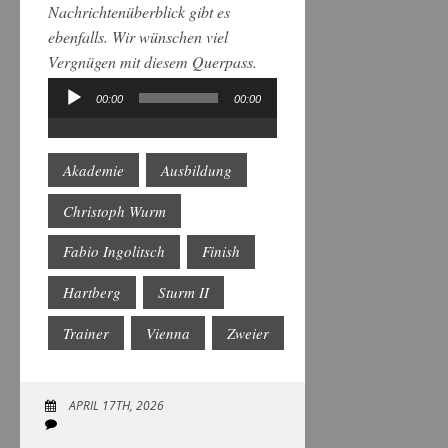
Nachrichtenüberblick gibt es
ebenfalls. Wir wünschen viel
Vergnügen mit diesem Querpass.
00:00
00:00
Audio-
Player
Akademie
Ausbildung
Christoph Wurm
Fabio Ingolitsch
Finish
Hartberg
Sturm II
Trainer
Vienna
Zweier
APRIL 17TH, 2026