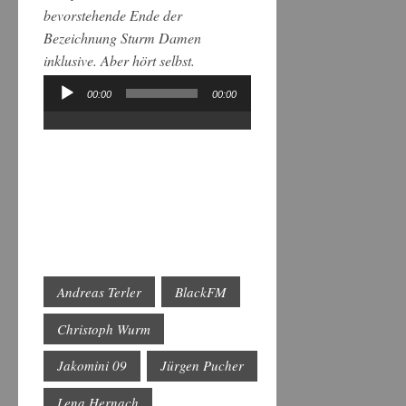
bevorstehende Ende der
Bezeichnung Sturm Damen
inklusive. Aber hört selbst.
00:00
00:00
Audio-
Player
Andreas Terler
BlackFM
Christoph Wurm
Jakomini 09
Jürgen Pucher
Lena Hernach