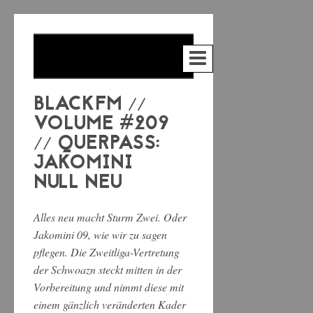
BLACKFM //
VOLUME #209
// QUERPASS:
JAKOMINI
NULL NEU
Alles neu macht Sturm Zwei. Oder
Jakomini 09, wie wir zu sagen
pflegen. Die Zweitliga-Vertretung
der Schwoazn steckt mitten in der
Vorbereitung und nimmt diese mit
einem gänzlich veränderten Kader