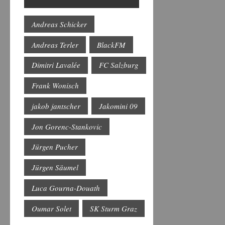
Player
Andreas Schicker
Andreas Terler
BlackFM
Dimitri Lavalée
FC Salzburg
Frank Wonisch
jakob jantscher
Jakomini 09
Jon Gorenc-Stankovic
Jürgen Pucher
Jürgen Säumel
Luca Gourna-Douath
Oumar Solet
SK Sturm Graz