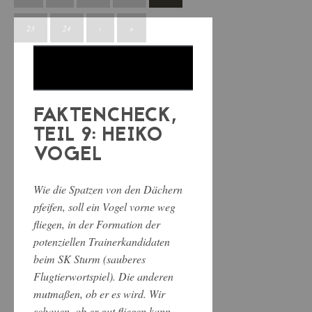
23
24
›
»
FAKTENCHECK,
TEIL 9: HEIKO
VOGEL
Wie die Spatzen von den Dächern
pfeifen, soll ein Vogel vorne weg
fliegen, in der Formation der
potenziellen Trainerkandidaten
beim SK Sturm (sauberes
Flugtierwortspiel). Die anderen
mutmaßen, ob er es wird. Wir
schauen, ob er gut fliegen kann,