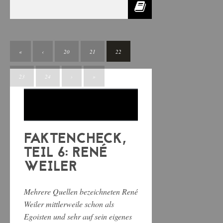
«
‹
20
21
22
23
24
›
»
FAKTENCHECK,
TEIL 6: RENÉ
WEILER
Mehrere Quellen bezeichneten René
Weiler mittlerweile schon als
Egoisten und sehr auf sein eigenes