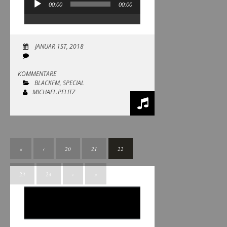
00:00
00:00
Audio-
Player
JANUAR 1ST, 2018
KOMMENTARE
BLACKFM
,
SPECIAL
MICHAEL.PELITZ
«
‹
20
21
22
23
24
›
»