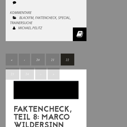
KOMMENTARE
BLACKFM
,
FAKTENCHECK
,
SPECIAL
,
TRAINERSUCHE
MICHAEL.PELITZ
«
‹
20
21
22
23
24
›
»
FAKTENCHECK,
TEIL 8: MARCO
WILDERSINN