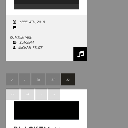
Audio-
Player
APRIL 4TH, 2018
KOMMENTARE
BLACKFM
MICHAEL.PELITZ
«
‹
20
21
22
23
24
›
»