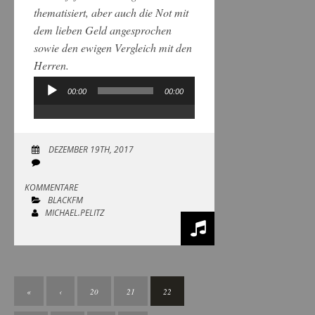
thematisiert, aber auch die Not mit
dem lieben Geld angesprochen
sowie den ewigen Vergleich mit den
Herren.
00:00
00:00
Audio-
Player
DEZEMBER 19TH, 2017
KOMMENTARE
BLACKFM
MICHAEL.PELITZ
«
‹
20
21
22