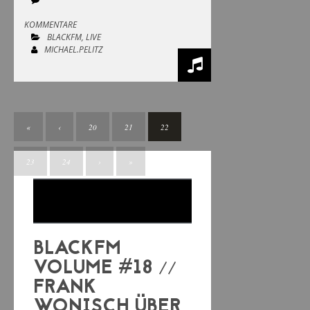
KOMMENTARE
BLACKFM
,
LIVE
MICHAEL.PELITZ
«
‹
20
21
22
23
24
›
»
BLACKFM
VOLUME #18 //
FRANK
WONISCH ÜBER