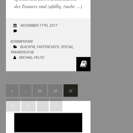
des Trainers sind zufällig.
(mehr …)
NOVEMBER 17TH, 2017
KOMMENTARE
BLACKFM
,
FAKTENCHECK
,
SPECIAL
,
TRAINERSUCHE
MICHAEL.PELITZ
«
‹
20
21
22
23
24
›
»