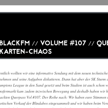
BLACKFM // VOLUME #107 // QU
KARTEN-CHAOS
entlich wollten wir eine informative Sendung mit dem neuen technisch
nehmen und seine Aufgaben diskutieren. Dann hat aber der SK Sturm d
mpions League in den Sand gesetzt und beim Stadion ist auch schon wi
nsfermarkt kam zudem inzwischen Bewegung und deshalb haben wir hie
ackten Querpass Vol #107. Der Reihe nach: Wir haben eure Stimmen
otischen Verkauf der Blindabos eingesammelt und wir haben beim Ver