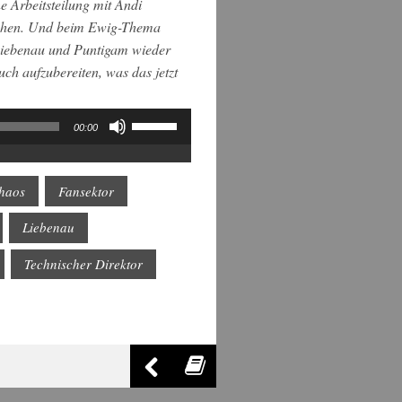
e Arbeitsteilung mit Andi
ochen. Und beim Ewig-Thema
 Liebenau und Puntigam wieder
ch aufzubereiten, was das jetzt
Pfeiltasten
00:00
Hoch/Runter
benutzen,
um
die
haos
Fansektor
Lautstärke
zu
Liebenau
regeln.
Technischer Direktor