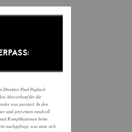
ERPASS:
en Direktor Paul Pajduch
en Aboverkauf für die
eder was passiert. In den
r und jetzt einen randvoll
 und Komplikationen beim
ein nachgefragt, was man sich