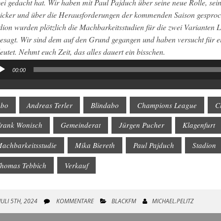
ei gedacht hat. Wir haben mit Paul Pajduch über seine neue Rolle, sein
icker und über die Herausforderungen der kommenden Saison gespr
dion wurden plötzlich die Machbarkeitsstudien für die zwei Varianten
esagt. Wir sind dem auf den Grund gegangen und haben versucht für eu
eutet. Nehmt euch Zeit, das alles dauert ein bisschen.
00:00
io-
yer
Abo
Andreas Terler
Blindabo
Champions League
C
rank Wonisch
Gemeinderat
Jürgen Pucher
Klagenfurt
achbarkeitsstudie
Mika Biereth
Paul Pajduch
Stadion
homas Tebbich
Verkauf
JULI 5TH, 2024
KOMMENTARE
BLACKFM
MICHAEL.PELITZ