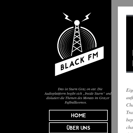
Das ist Sturm Graz on ear. Die
Eig
Audioplattform begibt sich „Inside Sturm“ und
auf
diskutiert die Themen des Monats im Grazer
Fußballkosmos.
Cha
Tra
HOME
bep
cha
ÜBER UNS