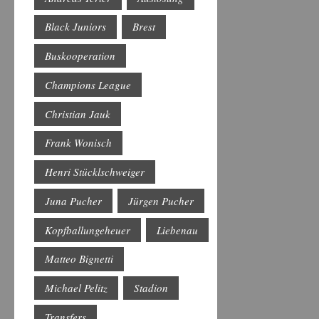
Black Juniors
Brest
Buskooperation
Champions League
Christian Jauk
Frank Wonisch
Henri Stücklschweiger
Juna Pucher
Jürgen Pucher
Kopfballungeheuer
Liebenau
Matteo Bignetti
Michael Pelitz
Stadion
Transfers