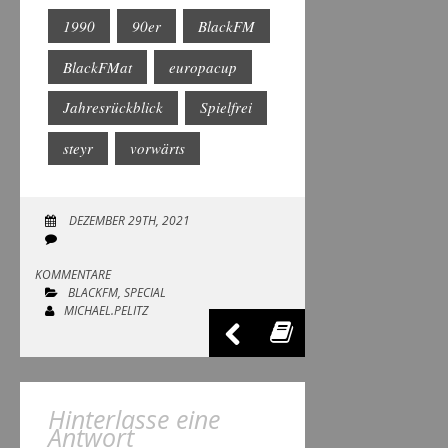
1990
90er
BlackFM
BlackFMat
europacup
Jahresrückblick
Spielfrei
steyr
vorwärts
DEZEMBER 29TH, 2021
KOMMENTARE
BLACKFM
,
SPECIAL
MICHAEL.PELITZ
Hinterlasse eine
Antwort