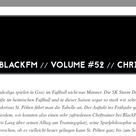
BLACKFM // VOLUME #52 // CHR
desliga spielen in Graz im Fußball nicht nur Männer. Die SK Sturm Da
ße im heimischen Fußball und in dieser Saison sogar so stark wie selte
akrösus St. Pölten führt man die Tabelle an. Der Auftakt ins Frühjahr g
erdem, wir konnten also einen sehr zufriedenen Cheftrainer bei Blac
is Lang über seinen Alltag am Trainingsplatz, seine Spielphilosophie u
prochen, ob es vielleicht heuer gelingen kann St. Pölten ganz bis zum 