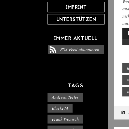
Wer
IMPRINT
and
nic
UNTERSTÜTZEN
auc
Aud
IMMER AKTUELL
Pla
RSS-Feed abonnieren
B
m
TAGS
w
Andreas Terler
BlackFM
Frank Wonisch