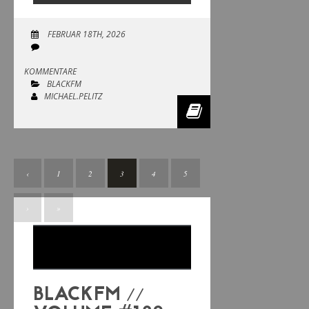
FEBRUAR 18TH, 2026
KOMMENTARE
BLACKFM
MICHAEL.PELITZ
‹
1
2
3
4
5
›
»
BLACKFM //