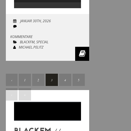
Player
JANUAR 30TH, 2026
KOMMENTARE
BLACKFM
,
SPECIAL
MICHAEL.PELITZ
‹
1
2
3
4
5
›
»