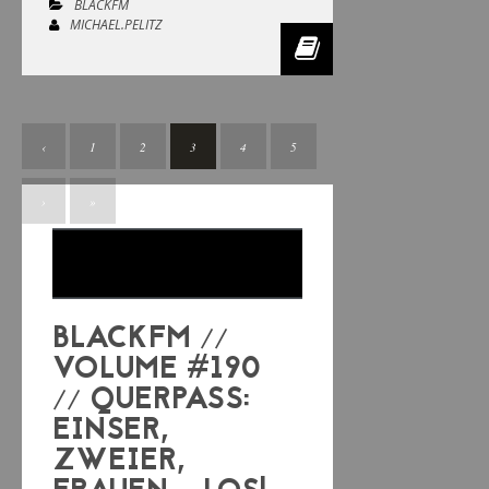
BLACKFM
MICHAEL.PELITZ
‹
1
2
3
4
5
›
»
BLACKFM //
VOLUME #190
// QUERPASS:
EINSER,
ZWEIER,