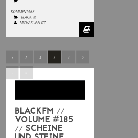
KOMMENTARE
BLACKFM
MICHAEL.PELITZ
‹
1
2
3
4
5
›
»
BLACKFM //
VOLUME #185
// SCHEINE
UND STEINE