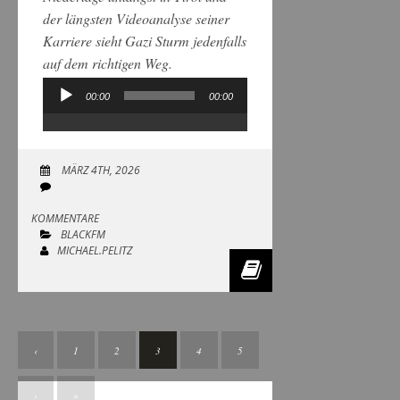
der längsten Videoanalyse seiner
Karriere sieht Gazi Sturm jedenfalls
auf dem richtigen Weg.
00:00
00:00
Audio-
Player
MÄRZ 4TH, 2026
KOMMENTARE
BLACKFM
MICHAEL.PELITZ
‹
1
2
3
4
5
›
»