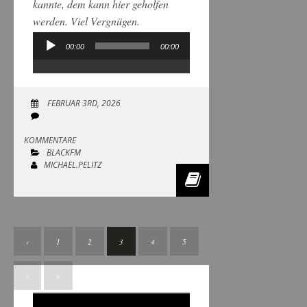
kannte, dem kann hier geholfen
werden. Viel Vergnügen.
00:00
00:00
Audio-
Player
FEBRUAR 3RD, 2026
KOMMENTARE
BLACKFM
MICHAEL.PELITZ
‹
1
2
3
4
5
›
»