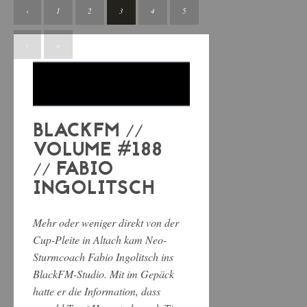
‹
1
2
3
4
5
›
»
BLACKFM //
VOLUME #188
// FABIO
INGOLITSCH
Mehr oder weniger direkt von der
Cup-Pleite in Altach kam Neo-
Sturmcoach Fabio Ingolitsch ins
BlackFM-Studio. Mit im Gepäck
hatte er die Information, dass